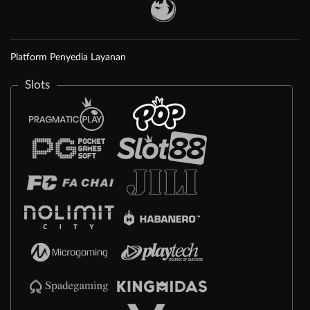
Platform Penyedia Layanan
Slots