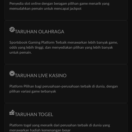
Penyedia slot online dengan beragam pilihan game menarik yang
memudahkan pemain untuk mencapai jackpot
TARUHAN OLAHRAGA
Sportsbook Gaming Platform Terbaik menawarkan lebih banyak game,
odds yang lebih tinggi, dan menyediakan pilihan yang lebih banyak
untuk pemain.
TARUHAN LIVE KASINO
Platform Pilihan bagi perusahaan-perusahaan terbaik di dunia, dengan
pilihan variasi game terbanyak
TARUHAN TOGEL
Platform togel yang menarik dari perusahan terbaik di dunia yang
menawarkan hadiah kemenangan besar