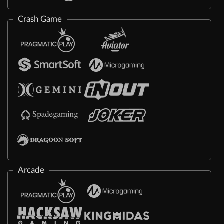
Crash Game
Arcade