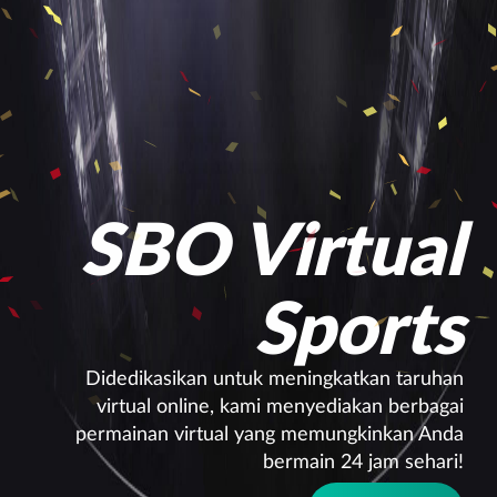
SBO Virtual
Sports
Didedikasikan untuk meningkatkan taruhan
virtual online, kami menyediakan berbagai
permainan virtual yang memungkinkan Anda
bermain 24 jam sehari!