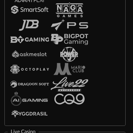
Live Casino