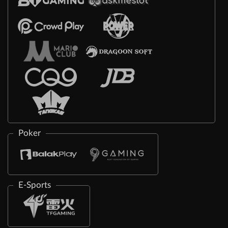
Poker
E-Sports