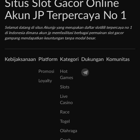
Situs Slot Gacor Online
Akun JP Terpercaya No 1
Selamat datang di situs Akunjp yang merupakan daftar slot88 terpercaya no 1
di Indonesia dimana akun jp memfasilitasi berbagai permainan slot gacor
gampang mendapatkan keuntungan tanpa modal besar.
Kebijaksanaan
Platform
Kategori
Dukungan
Komunitas
Promosi
Hot
Games
Loyalty
Slots
Live
Casino
Race
Togel
Olahraga