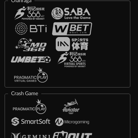
Olahraga
Crash Game