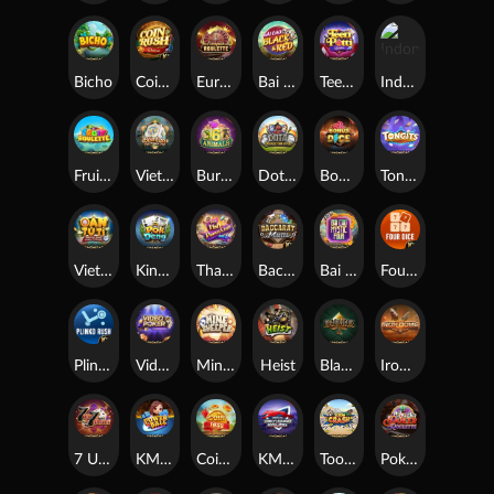
Bicho
Coin Rush Deluxe
European Roulette
Bai Cao Black & Red
Teen Patti Versus
Indonesian Animal Dice
Fruit Roulette
Vietnam Fish Prawn Crab
Burmese 6 Animals
Dota Hi-Lo
Bonus Dice
Tongits
Vietnam Rock Paper Scissors
Kingmaker Pok Deng
Thai Fish Prawn Crab GO!
Baccarat: Multi
Bai Cao Mystic Four
Four Dice
Plinko Rush
Video Poker
Minesweeper
Heist
Blackjack
Iron Dome
7 Up 7 Down
KM Power Ball
Coin Toss
KM Virtual Greyhound Racing
Toon Crash
Poker Roulette