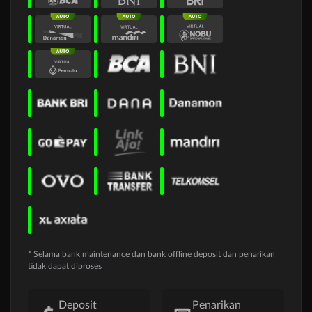
* Selama bank maintenance dan bank offline deposit dan penarikan
tidak dapat diproses
Deposit
Penarikan