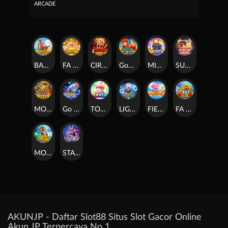
ARCADE
BAO CHUAN FISHING
FA CHAI DOZER
CIRCUS DOZER
Gods Fortune Fishing
MINES
SUPER COLOR GAME
MONEY TREE DOZER
Go Go Rise
TOWER
LIGHTNING BOMB
FIERCE FISHING
FA CHAI FISHING
MONKEY KING FISHING
STAR HUNTER
AKUNJP - Daftar Slot88 Situs Slot Gacor Online
Akun JP Terpercaya No 1