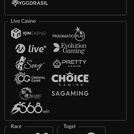
Live Casino
Race
Togel