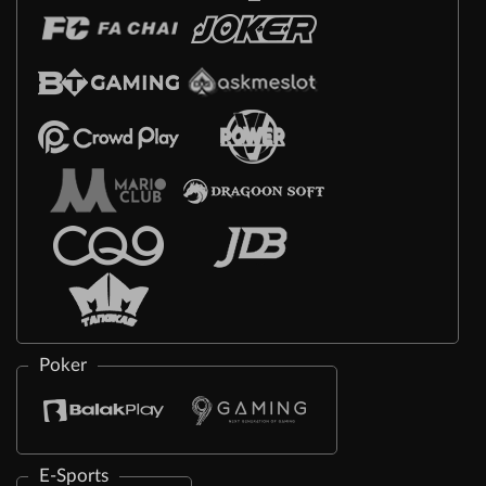
Poker
E-Sports