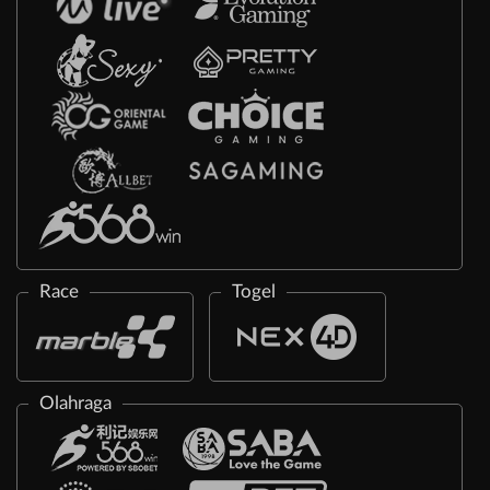
Race
Togel
Olahraga