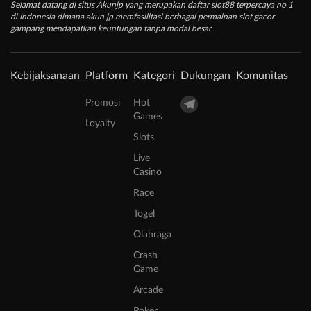
Selamat datang di situs Akunjp yang merupakan daftar slot88 terpercaya no 1
di Indonesia dimana akun jp memfasilitasi berbagai permainan slot gacor
gampang mendapatkan keuntungan tanpa modal besar.
Kebijaksanaan
Platform
Kategori
Dukungan
Komunitas
Promosi
Hot
Games
Loyalty
Slots
Live
Casino
Race
Togel
Olahraga
Crash
Game
Arcade
Poker