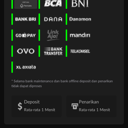
* Selama bank maintenance dan bank offline deposit dan penarikan
tidak dapat diproses
Deposit
Penarikan
Rata-rata 1 Menit
Rata-rata 1 Menit