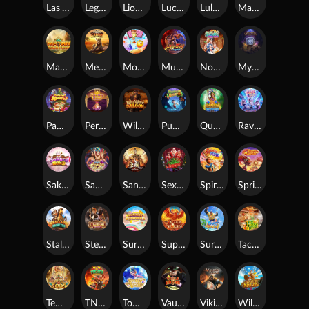
Las Vegas Party
Legend of the White and Green Snake
Lion Dance Fortune
Lucky Zhu
Lulu's Enchanted Forest
Mahjong Fortune
Mayan Gold Hunt
Mega Wild Safari
Mochi Mochi
Muay Thai Arena
Nomikai Fever
Mysteries of Pandora
Pawsome Xmas
Persian Gems
Wild West Saloon
Pumpkin Night
Queen of Aztec
Rave On
Sakura Neko
Samba Fiesta
SanGuo - The Brotherhood
Sexy Christmas Sirens
Spirits Fiesta
Spring Harvest
Stallion Princess
Steampunk Reloaded
Surgary bonanza
Super Phoenix
Surf Monkey
Taco Truck Delight
Temple of Gods
TNT Fiesta
Tower of Riches
Vault of Riches
Viking Valor
Wild Fish Hunter