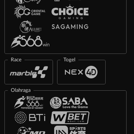
Race
Togel
Olahraga