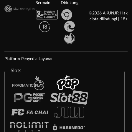
Bermain
Didukung
©2026 AKUNJP. Hak
cipta dilindungi | 18+
Platform Penyedia Layanan
Slots