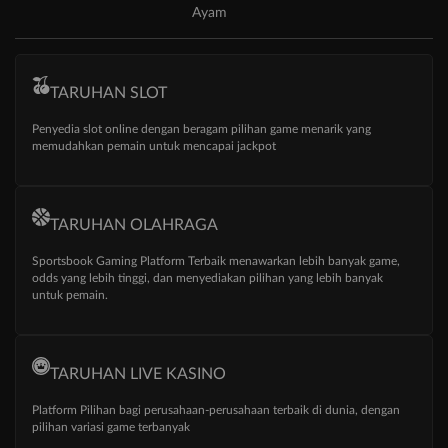
Ayam
TARUHAN SLOT
Penyedia slot online dengan beragam pilihan game menarik yang
memudahkan pemain untuk mencapai jackpot
TARUHAN OLAHRAGA
Sportsbook Gaming Platform Terbaik menawarkan lebih banyak game,
odds yang lebih tinggi, dan menyediakan pilihan yang lebih banyak
untuk pemain.
TARUHAN LIVE KASINO
Platform Pilihan bagi perusahaan-perusahaan terbaik di dunia, dengan
pilihan variasi game terbanyak