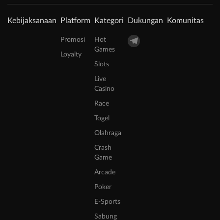
Kebijaksanaan
Platform
Kategori
Dukungan
Komunitas
Promosi
Hot
Games
Loyalty
Slots
Live
Casino
Race
Togel
Olahraga
Crash
Game
Arcade
Poker
E-Sports
Sabung