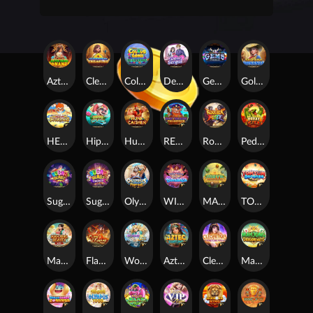
Aztec Rush Bonanza
Cleopatra's Treasure
Colour Game Mega Bonus
Dear Senpai
Gems of Valhalla
Gold Rush Bonanza
HEAVENLY FEAST WITH WUKONG
Hippo Splash
Hunk Cai Shen
REDBEARD TREASURE
Rooster Blitz
Pedas Gila
Sugar Blast
Sugar Blast Frenzy
Olympus Fortune
WILD WITCH SUGAR BONANZA
MAYA TEMPLE OF FORTUNE
TOMYUM BONANZA
Mahjong Beauty
Flame of Fortune
Wonder Ace
Aztec Fortune
Cleopatra's Fortune Ways
Mahjong Dragon Ways