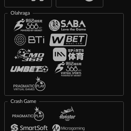
Olahraga
Crash Game