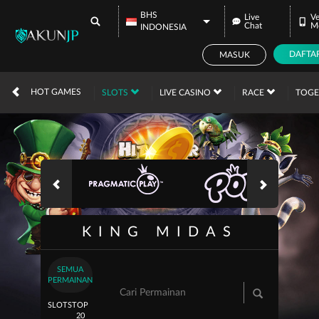
BHS
Live
Ve
Chat
M
INDONESIA
DAFTA
MASUK
IDR
12,695,960,
HOT GAMES
SLOTS
LIVE CASINO
RACE
TOG
KING MIDAS
SEMUA
PERMAINAN
SLOTS
TOP
20