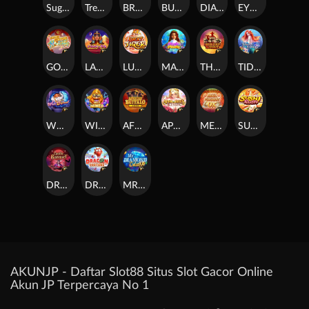
Sugar Candy Bonanza
Treasures of Olympus 1000
BREAK THE BANK
BUNNY VIP NIGHT
DIAMOND KING
EYES OF RA
GOLDEN FORTUNE HORSE
LADY OF RA
LUCKY TIGER
MAGIC PEARLS
THE BIG THE FAT THE UGLY
TIDES OF FORTUNE
WHITE ELEPHANT
WILD MINER
AFRICAN BUFFALO 5000
APHRODITE’S BLESSING
MEGA FORTUNE OX
SUSHI RUSH
DRACULA’S CASTLE BANQUET
DRAGON FORTUNE
MR DIAMOND DELUXE
AKUNJP - Daftar Slot88 Situs Slot Gacor Online
Akun JP Terpercaya No 1