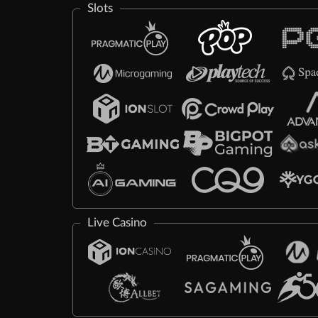
Slots
Live Casino