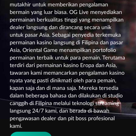
mutakhir untuk memberikan pengalaman
bermain yang luar biasa. OG Live menyediakan
permainan berkualitas tinggi yang menampilkan
dealer langsung dan dirancang secara unik
untuk pasar Asia. Sebagai penyedia terkemuka
permainan kasino langsung di Filipina dan pasar
Asia, Oriental Game menampilkan portofolio
permainan terbaik untuk para pemain. Terutama
terdiri dari permainan kasino Eropa dan Asia,
tawaran kami memancarkan pengalaman kasino
nyata yang pasti dinikmati oleh para pemain,
kapan saja dan di mana saja. Mereka tersedia
dalam beberapa bahasa dan dilakukan di studio
canggih di Filipina melalui teknologi streaming
langsung 24/7 kami, dan berada di bawah
pengawasan dealer dan pit boss profesional
kami.