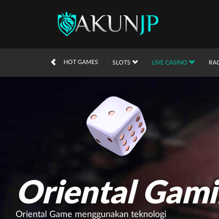
HOT GAMES
SLOTS
LIVE CASINO
RA
Oriental Gam
Oriental Game menggunakan teknologi