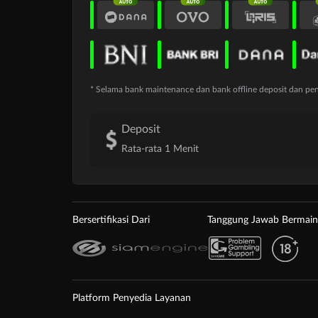
* Selama bank maintenance dan bank offline deposit dan pen
Deposit
Rata-rata 1 Menit
Bersertifikasi Dari
Tanggung Jawab Bermain
Platform Penyedia Layanan