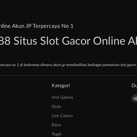
nline Akun JP Terpercaya No 1
88 Situs Slot Gacor Online 
rpercaya no 1 di Indonesia dimana akun jp memfasilitasi berbagai permainan slot ga
Kategori
D
Hot Games
Slots
Live Casino
Race
Togel