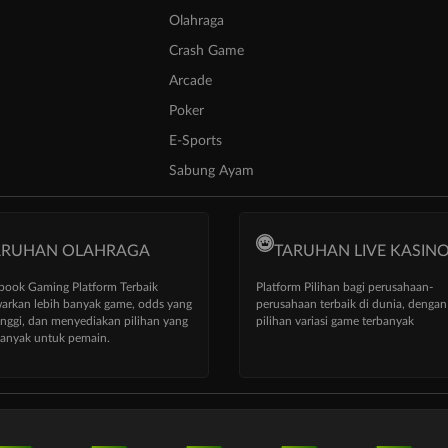
Olahraga
Crash Game
Arcade
Poker
E-Sports
Sabung Ayam
ARUHAN OLAHRAGA
TARUHAN LIVE KASIN
book Gaming Platform Terbaik
Platform Pilihan bagi perusahaan-
rkan lebih banyak game, odds yang
perusahaan terbaik di dunia, dengan
tinggi, dan menyediakan pilihan yang
pilihan variasi game terbanyak
banyak untuk pemain.