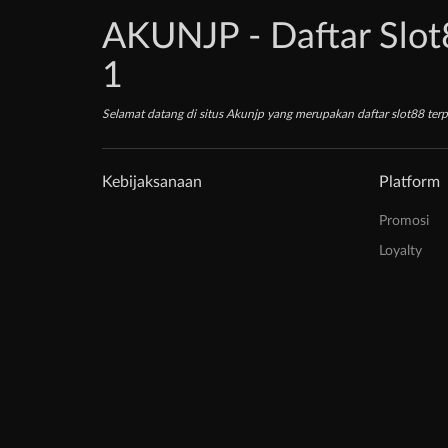
AKUNJP - Daftar Slot
1
Selamat datang di situs Akunjp yang merupakan daftar slot88 te
Kebijaksanaan
Platform
Promosi
Loyalty