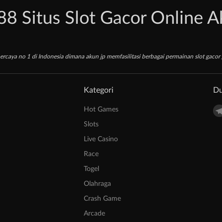
88 Situs Slot Gacor Online 
rpercaya no 1 di Indonesia dimana akun jp memfasilitasi berbagai permainan slot ga
Kategori
D
Hot Games
Slots
Live Casino
Race
Togel
Olahraga
Crash Game
Arcade