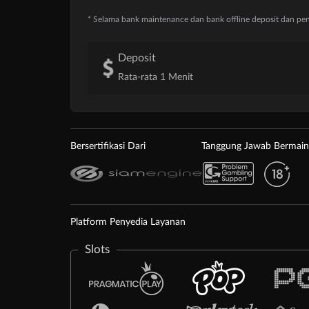
* Selama bank maintenance dan bank offline deposit dan pen
Deposit
Rata-rata 1 Menit
Bersertifikasi Dari
Tanggung Jawab Bermain
Platform Penyedia Layanan
Slots